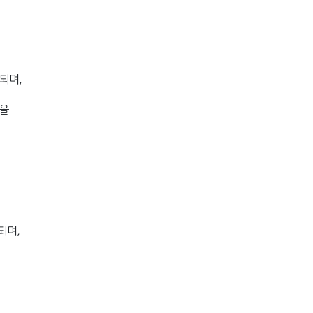
되며,
받을
되며,