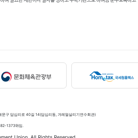
관하여 필요한 제한이나 절차를 정하고 수탁기관으로 하여금 준수토록하고
무단수집거부
대문구 답십리로 40길 14(답십리동, 겨레얼살리기연수회관)
-13739)임.
ent Union. All Rights Reserved