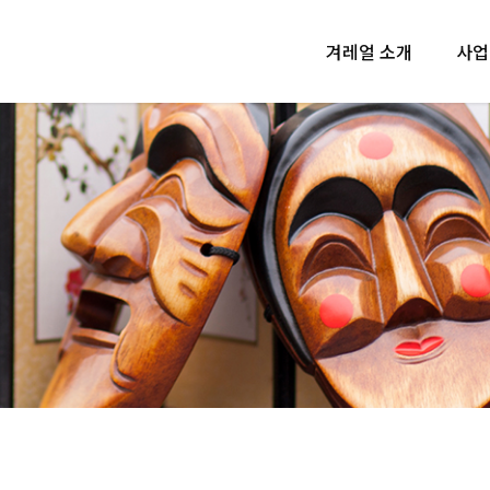
겨레얼 소개
사업